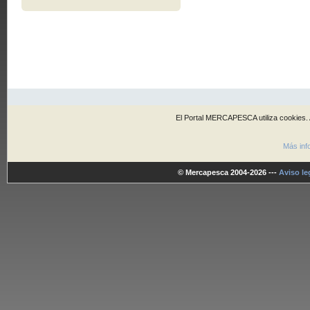
Guía rápida
El Portal MERCAPESCA utiliza cookies. 
Más inf
© Mercapesca 2004-2026 ---
Aviso le